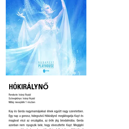
HÓKIRÁLYNŐ
Rendezte: Iványi Árpád
Szövegkönyv: Iványi Árpád
Műfaj: mesejáték 1 részben​
Kay és Gerda nagymamájukkal élnek együtt nagy szeretetben.
Egy nap a gonosz, hidegszívű Hókirálynő meglátogatja Kayt és
magával viszi az országába, az örök jég birodalmába. Gerda
azonban nem nyugszik bele, hogy elveszítette Kayt. Megígéri