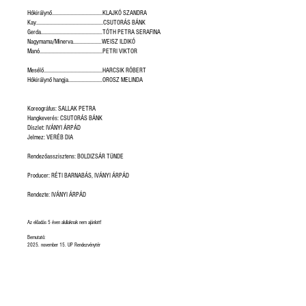
Hókirálynő.....................................KLAJKÓ SZANDRA
Kay.................................................CSUTORÁS BÁNK
Gerda.............................................TÓTH PETRA SERAFINA
Nagymama/Minerva.....................WEISZ ILDIKÓ
Manó..............................................PETRI VIKTOR
Mesélő...........................................HARCSIK RÓBERT
Hókirálynő hangja.........................OROSZ MELINDA
Koreográfus: SALLAK PETRA
Hangkeverés: CSUTORÁS BÁNK
Díszlet: IVÁNYI ÁRPÁD
Jelmez: VERÉB DIA
Rendezőasszisztens: BOLDIZSÁR TÜNDE
Producer: RÉTI BARNABÁS, IVÁNYI ÁRPÁD
Rendezte: IVÁNYI ÁRPÁD
Az előadás 5 éven aluliaknak nem ajánlott!
Bemutató:
2025. november 15. UP Rendezvénytér