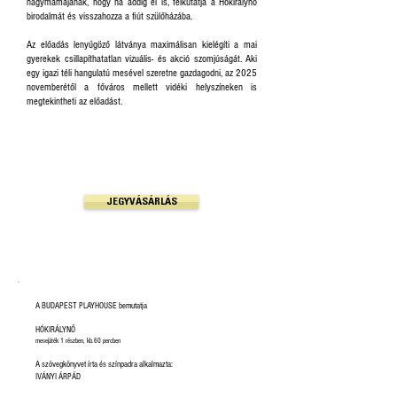
nagymamájának, hogy ha addig él is, felkutatja a Hókirálynő
birodalmát és visszahozza a fiút szülőházába.
Az előadás lenyűgöző látványa maximálisan kielégíti a mai
gyerekek csillapíthatatlan vizuális- és akció szomjúságát. Aki
egy igazi téli hangulatú mesével szeretne gazdagodni, az 2025
novemberétől a főváros mellett vidéki helyszíneken is
megtekintheti az előadást.​​
JEGYVÁSÁRLÁS
A BUDAPEST PLAYHOUSE bemutatja
​​HÓKIRÁLYNŐ
mesejáték 1 részben, kb.60 percben
A szövegkönyvet írta és színpadra alkalmazta:
IVÁNYI ÁRPÁD