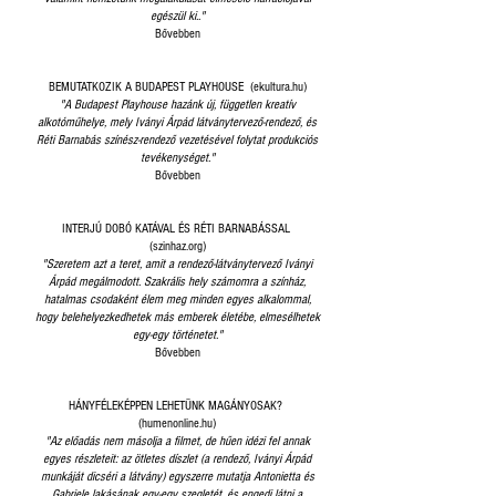
egészül ki.."
Bővebben
BEMUTATKOZIK A BUDAPEST PLAYHOUSE (ekultura.hu)
"A Budapest Playhouse hazánk új, független kreatív
alkotóműhelye, mely Iványi Árpád látványtervező-rendező, és
Réti Barnabás színész-rendező vezetésével folytat produkciós
tevékenységet."
Bővebben
INTERJÚ DOBÓ KATÁVAL ÉS RÉTI BARNABÁSSAL
(szinhaz.org)
"Szeretem azt a teret, amit a rendező-látványtervező Iványi
Árpád megálmodott. Szakrális hely számomra a színház,
hatalmas csodaként élem meg minden egyes alkalommal,
hogy belehelyezkedhetek más emberek életébe, elmesélhetek
egy-egy történetet."
Bővebben
HÁNYFÉLEKÉPPEN LEHETÜNK MAGÁNYOSAK?
(humenonline.hu)
"Az előadás nem másolja a filmet, de hűen idézi fel annak
egyes részleteit: az ötletes díszlet (a rendező, Iványi Árpád
munkáját dicséri a látvány) egyszerre mutatja Antonietta és
Gabriele lakásának egy-egy szegletét, és engedi látni a