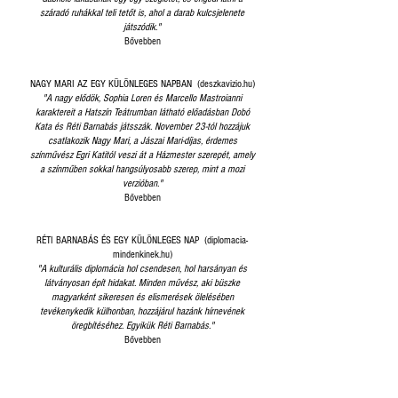
száradó ruhákkal teli tetőt is, ahol a darab kulcsjelenete
játszódik."
Bővebben
NAGY MARI AZ EGY KÜLÖNLEGES NAPBAN (deszkavizio.hu)
"A nagy elődök, Sophia Loren és Marcello Mastroianni
karaktereit a Hatszín Teátrumban látható előadásban Dobó
Kata és Réti Barnabás játsszák. November 23-tól hozzájuk
csatlakozik Nagy Mari, a Jászai Mari-díjas, érdemes
színművész Egri Katitól veszi át a Házmester szerepét, amely
a színműben sokkal hangsúlyosabb szerep, mint a mozi
verzióban."
Bővebben
RÉTI BARNABÁS ÉS EGY KÜLÖNLEGES NAP (diplomacia-
mindenkinek.hu)
"A kulturális diplomácia hol csendesen, hol harsányan és
látványosan épít hidakat. Minden művész, aki büszke
magyarként sikeresen és elismerések ölelésében
tevékenykedik külhonban, hozzájárul hazánk hírnevének
öregbítéséhez. Egyikük Réti Barnabás."
Bővebben
EGY KÜLÖNLEGES NAP A HATSZÍN TEÁTRUMBAN
(szinhaz.org)