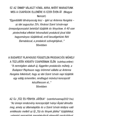
EZ AZ ÜNNEP VÁLASZT KÍNÁL ARRA, MIÉRT MARADTUNK
MEG A CSAPÁSOK ELLENÉRE IS EZER ÉVEN ÁT (Magyar
Nemzet)
"Egyedülálló látványosság lesz – ígéri az Antenna Hungária –
az idei augusztus 20-i, fővárosi Szent István-napi
ünnepségsorozatot betetőző tűzijáték és fényshow. A 40 ezer
pirotechnikai effektet felvonultató produkció jóval több
hagyományos tűzijátéknál, erről beszélgettünk Réti
Barnabással, a produkció szövegírójával..."
Bővebben
A BUDAPEST PLAYHOUSE FÜGGETLEN PRODUKCIÓS MŰHELY
A TÜZIJÁTÉK KREATÍV CSAPATÁNAK ÉLÉN (szinhaz.online)
"A nemrégiben alakult új, független produkciós műhely, a
Budapest Playhouse nagy örömmel vállalta az Antenna
Hungária felkérését, hogy az idei Szent István napi tűzijáték
egy eddig ismeretlen, rendhagyó művészi koncepciót
készíthessen el..."
Bővebben
AZ ÚJ „TŰZ ÉS FÉNYEK JÁTÉKA" (szentistvannap2021.hu)
"Az ünnepi rendezvény koncepcióját Iványi Árpád álmodta
meg, amely az államalapítás és a Szent István királyra való
emlékezés mellett az Új „Tűz és fények játéka" tűzijátékkal,
valamint nemzetünk megalakulását elmesélő narrációjával