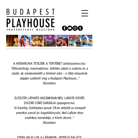
A HIERARCHIA TETEJÉN: A TÖRTÉNET (artisbusiness.hu)
"Elhivatottság, maximalizmus, feltétlen alázat a szakma és a
nézők, de mindenekelőtt a történet iránt – e főbb irányelvek
alapján született meg a Budapest Playhouse..."
Bővebben
ELŐSZÖR LÁTHATÓ HAZÁNKBAN NEIL LABUTE KÖVÉR
DISZNÓ CÍMŰ DARABJA (papageno.hu)
"A Karinthy Színházban
január 28-án debütál
az ünnepelt
amerikai szerző és forgatókönyvíró, Neil LaBute híres
szatirikus komédiája, a Kövér disznó..."
Bővebben
STABILAN ÁLLOK A LÁBAMON - INTERJÚ BALÁZS