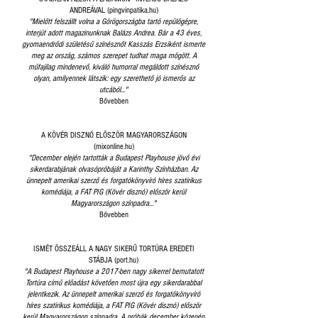
ANDREÁVAL (pingvinpatika.hu)
"Mielőtt felszállt volna a Görögországba tartó repülőgépre,
interjút adott magazinunknak Balázs Andrea. Bár a 43 éves,
gyomaendrődi születésű színésznőt Kasszás Erzsiként ismerte
meg az ország, számos szerepet tudhat maga mögött. A
műfajilag mindenevő, kiváló humorral megáldott színésznő
olyan, amilyennek látszik: egy szerethető jó ismerős az
utcából..."
Bővebben
A KÖVÉR DISZNÓ ELŐSZÖR MAGYARORSZÁGON
(mixonline.hu)
"December elején tartották a Budapest Playhouse jövő évi
sikerdarabjának olvasópróbáját a Karinthy Színházban. Az
ünnepelt amerikai szerző és forgatókönyvíró híres szatirikus
komédiája, a FAT PIG (Kövér disznó) először kerül
Magyarországon színpadra..."
Bővebben
ISMÉT ÖSSZEÁLL A NAGY SIKERŰ TORTÚRA EREDETI
STÁBJA (port.hu)
"A Budapest Playhouse a 2017-ben nagy sikerrel bemutatott
Tortúra című előadást követően most újra egy sikerdarabbal
jelentkezik. Az ünnepelt amerikai szerző és forgatókönyvíró
híres szatirikus komédiája, a FAT PIG (Kövér disznó) először
kerül Magyarországon színpadra. A próbák december közepén