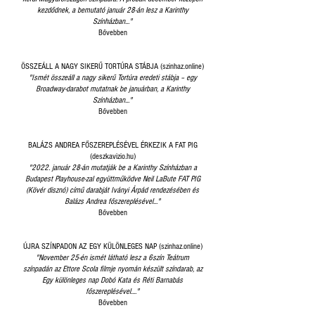
kezdődnek, a bemutató január 28-án lesz a Karinthy
Színházban..."
Bővebben
ÖSSZEÁLL A NAGY SIKERŰ TORTÚRA STÁBJA (szinhaz.online)
"Ismét összeáll a nagy sikerű Tortúra eredeti stábja – egy
Broadway-darabot mutatnak be januárban, a Karinthy
Színházban..."
Bővebben
BALÁZS ANDREA FŐSZEREPLÉSÉVEL ÉRKEZIK A FAT PIG
(deszkavizio.hu)
"2022. január 28-án mutatják be a Karinthy Színházban a
Budapest Playhouse-zal együttműködve Neil LaBute FAT PIG
(Kövér disznó) című darabját Iványi Árpád rendezésében és
Balázs Andrea főszereplésével..."
Bővebben
ÚJRA SZÍNPADON AZ EGY KÜLÖNLEGES NAP (szinhaz.online)
"November 25-én ismét látható lesz a 6szín Teátrum
színpadán az Ettore Scola filmje nyomán készült színdarab, az
Egy különleges nap Dobó Kata és Réti Barnabás
főszereplésével...."
Bővebben