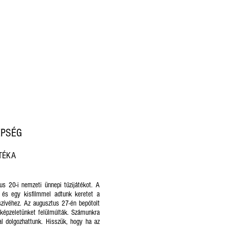
EPSÉG
ÁTÉKA
 20-i nemzeti ünnepi tűzijátékot. A
 és egy kisfilmmel adtunk keretet a
 szívéhez. Az augusztus 27-én bepótolt
 képzeletünket felülmúlták. Számunkra
l dolgozhattunk. Hisszük, hogy ha az