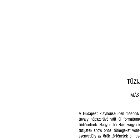
TŰZI
MÁSO
A Budapest Playhouse idén második 
tavaly népszerűvé vált új formátum
történetnek. Nagyon büszkék vagyunk r
tűzijáték show óriási tömegeket vonz
szenvedély az örök történetek elmes