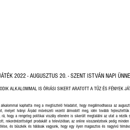
JÁTÉK 2022 - AUGUSZTUS 20. - SZENT ISTVÁN NAPI ÜNN
DIK ALKALOMMAL IS ÓRIÁSI SIKERT ARATOTT A TŰZ ÉS FÉNYEK J
alkalommal kaphatta meg a megtisztelő feladatot, hogy megálmodhassa az augusztus
ot, melyet Iványi Árpád művészeti vezető álmodott meg, idén tovább fejlesztettük
á, hogy a rengeteg politikai viszály ellenére is sikerült megtalálni az utat a nézők
ott, rekordnézettséget produkált a televízióban, az online visszanézések pedig minden
élése, és büszkék és hálásak vagyunk, hogy egy ilyen magasztos és nagyívű témáva