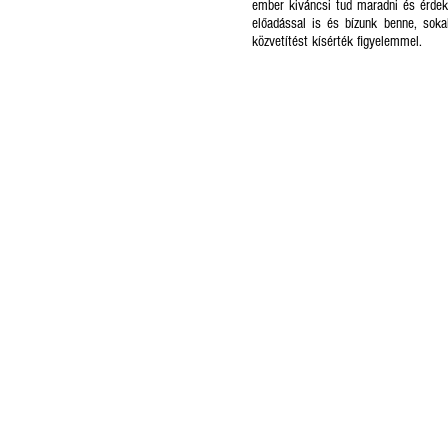
ember kiváncsi tud maradni és érdekl
előadással is és bízunk benne, soka
közvetítést kísérték figyelemmel.