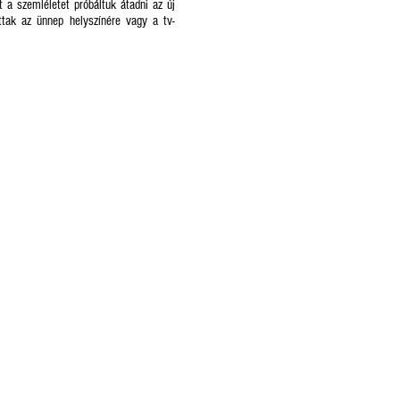
 a szemléletet próbáltuk átadni az új
ttak az ünnep helyszínére vagy a tv-