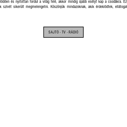
ődően és nyitottan fordul a világ felé, akkor mindig újabb esélyt kap a csodákra. Ezt
k szívét sikerült megmelengetni. Köszönjük mindazoknak, akik érdeklődtek, ellátoga
SAJTÓ - TV - RÁDIÓ